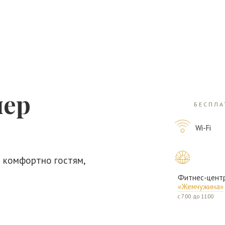
мер
БЕСПЛА
Wi-Fi
 комфортно гостям,
Фитнес-цент
«Жемчужина»
с 7:00 до 11:00