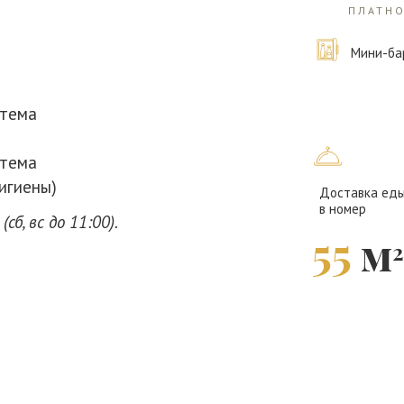
ПЛАТН
Мини-ба
стема
стема
игиены)
Доставка ед
в номер
сб, вс до 11:00).
55
м
2