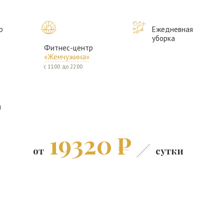
О
р
Ежедневная
уборка
Фитнес-центр
«Жемчужина»
с 11:00 до 22:00
ы
19320
от
сутки