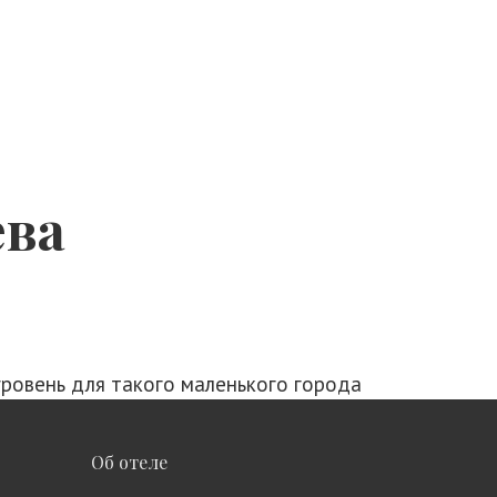
ева
ровень для такого маленького города
Об отеле