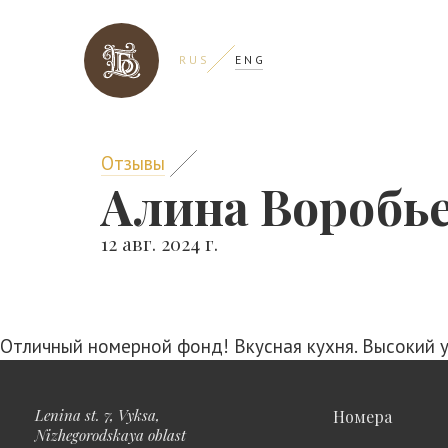
R U S
E N G
Отзывы
Алина Воробь
12 авг. 2024 г.
Отличный номерной фонд! Вкусная кухня. Высокий у
Lenina st. 7, Vyksa,
Номера
Nizhegorodskaya oblast