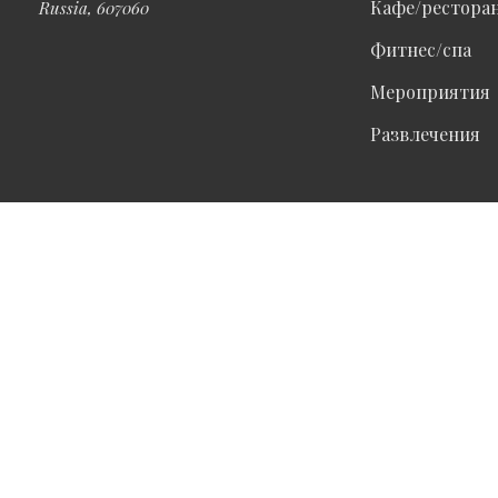
Кафе/рестора
Russia, 607060
Фитнес/спа
Мероприятия
Развлечения